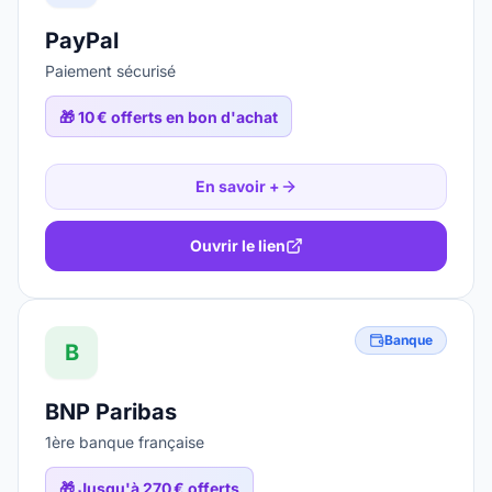
PayPal
Paiement sécurisé
🎁
10 € offerts en bon d'achat
En savoir +
Ouvrir le lien
Banque
B
BNP Paribas
1ère banque française
🎁
Jusqu'à 270 € offerts