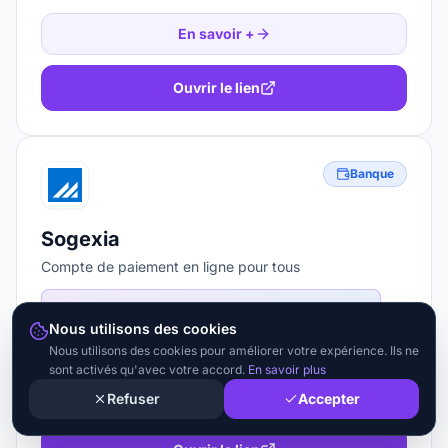
En savoir +
Ouvrir le lien
Banque
Sogexia
Compte de paiement en ligne pour tous
🎁
Ouverture gratuite, sans condition de
Nous utilisons des cookies
revenus
Nous utilisons des cookies pour améliorer votre expérience. Ils ne
sont activés qu'avec votre accord.
En savoir plus
En savoir +
Refuser
Accepter