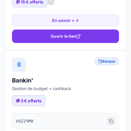
🎁
15 € offerts
En savoir +
Ouvrir le lien
Banque
B
Bankin'
Gestion de budget + cashback
🎁
3 € offerts
V6Z29MX