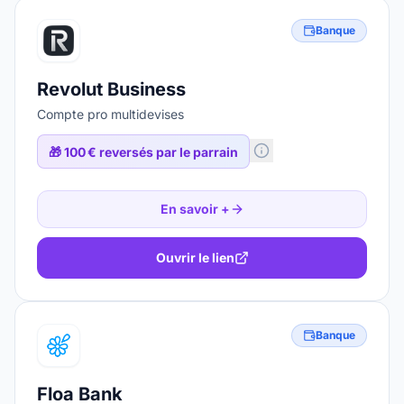
Banque
Revolut Business
Compte pro multidevises
🎁
100 € reversés par le parrain
En savoir +
Ouvrir le lien
Banque
Floa Bank