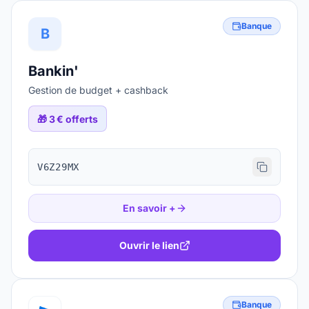
Banque
B
Bankin'
Gestion de budget + cashback
🎁
3 € offerts
V6Z29MX
En savoir +
Ouvrir le lien
Banque