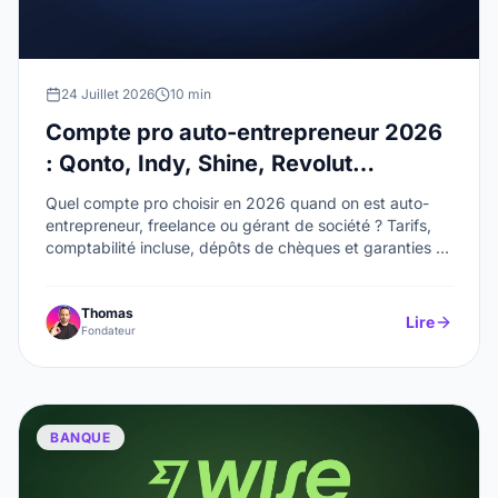
24 Juillet 2026
10 min
Compte pro auto-entrepreneur 2026
: Qonto, Indy, Shine, Revolut
Business et Finom comparés
Quel compte pro choisir en 2026 quand on est auto-
entrepreneur, freelance ou gérant de société ? Tarifs,
comptabilité incluse, dépôts de chèques et garanties :
le comparatif de Qonto, Indy, Shine, Revolut Business et
Finom.
Thomas
Lire
Fondateur
BANQUE