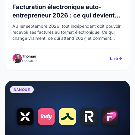
Facturation électronique auto-
entrepreneur 2026 : ce qui devient
obligatoire au 1er septembre et quelle
Au 1er septembre 2026, tout indépendant doit pouvoir
plateforme choisir
recevoir ses factures au format électronique. Ce qui
change vraiment, ce qui attend 2027, et comment
choisir sa plateforme agréée : Pennylane, Indy, Qonto,
Freebe et Abby comparés.
Thomas
Lire
Fondateur
BANQUE