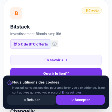
Crypto
B
Bitstack
Investissement Bitcoin simplifié
🎁
5 € de BTC offerts
En savoir +
Ouvrir le lien
Nous utilisons des cookies
Nous utilisons des cookies pour améliorer votre expérience. Ils ne
sont activés qu'avec votre accord.
En savoir plus
Crypto
C
Refuser
Accepter
Changelly