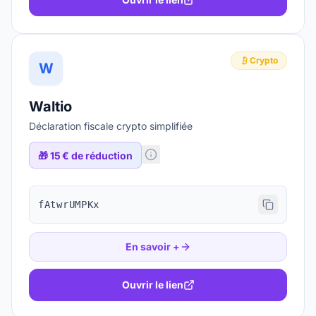
Crypto
W
Waltio
Déclaration fiscale crypto simplifiée
🎁
15 € de réduction
fAtwrUMPKx
En savoir +
Ouvrir le lien