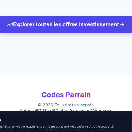
Explorer toutes les offres
Investissement
Codes Parrain
©
2026
Tous droits réservés.
Accueil
Blog
Codes Parrainage
À propos
Mentions Légales
Confidentialité
CGU
Cookies
s
améliorer votre expérience. Ils ne sont activés qu'avec votre accord.