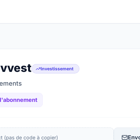
nvvest
Investissement
sements
 l'abonnement
Envo
ct (pas de code à copier)