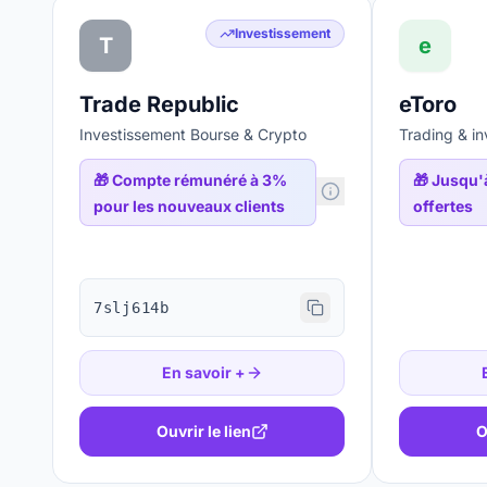
Investissement
T
e
Trade Republic
eToro
Investissement Bourse & Crypto
Trading & in
🎁
Compte rémunéré à 3%
🎁
Jusqu'à
pour les nouveaux clients
offertes
7slj614b
En savoir +
Ouvrir le lien
O