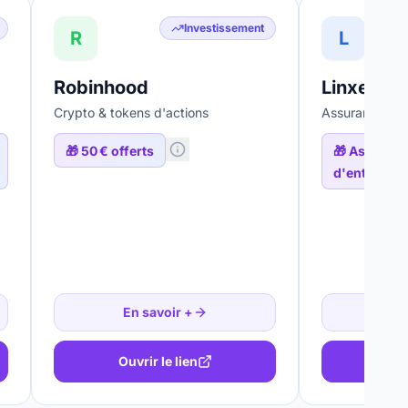
Investissement
R
L
Robinhood
Linxea
Crypto & tokens d'actions
Assurance-vie
🎁
50 € offerts
🎁
Assurance
d'entrée, d
En savoir +
En
Ouvrir le lien
Ouv