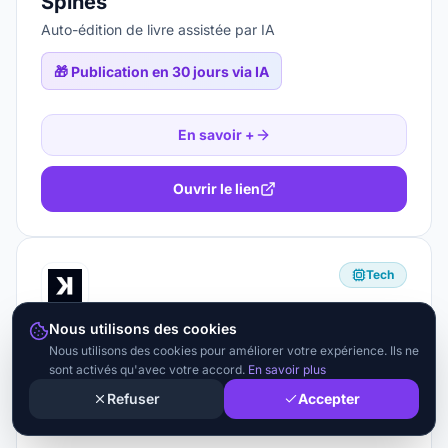
Spines
Auto-édition de livre assistée par IA
🎁
Publication en 30 jours via IA
En savoir +
Ouvrir le lien
Tech
Nous utilisons des cookies
Klap
Nous utilisons des cookies pour améliorer votre expérience. Ils ne
Transforme tes vidéos en Shorts viraux
sont activés qu'avec votre accord.
En savoir plus
Refuser
Accepter
🎁
30% sur le premier paiement