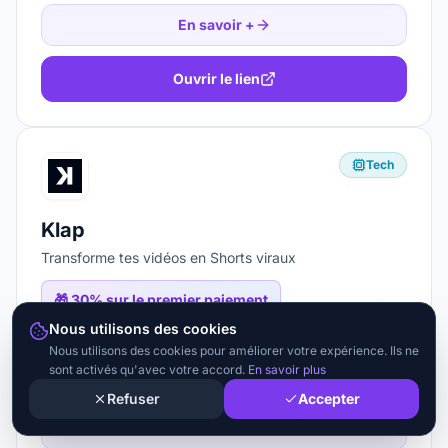
En savoir +
Ouvrir le lien
Tech
Klap
Transforme tes vidéos en Shorts viraux
🎁
30% sur le premier paiement
Nous utilisons des cookies
Nous utilisons des cookies pour améliorer votre expérience. Ils ne
K1MFECCB
sont activés qu'avec votre accord.
En savoir plus
Refuser
Accepter
En savoir +