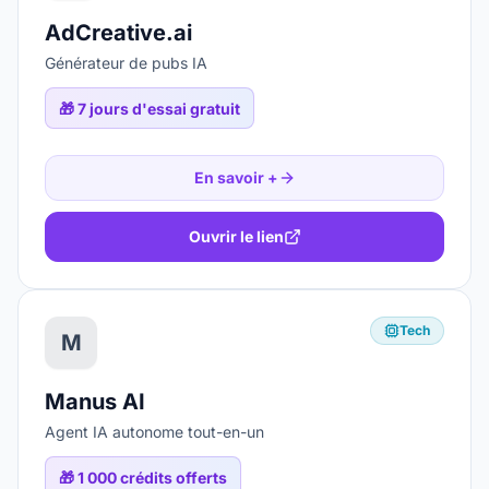
AdCreative.ai
Générateur de pubs IA
🎁
7 jours d'essai gratuit
En savoir +
Ouvrir le lien
Tech
M
Manus AI
Agent IA autonome tout-en-un
🎁
1 000 crédits offerts