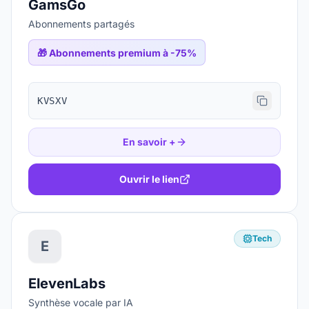
GamsGo
Abonnements partagés
🎁
Abonnements premium à -75%
KVSXV
En savoir +
Ouvrir le lien
Tech
E
ElevenLabs
Synthèse vocale par IA