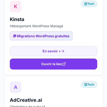
Tech
K
Kinsta
Hébergement WordPress Managé
🎁
Migrations WordPress gratuites
En savoir +
Ouvrir le lien
Tech
A
AdCreative.ai
Générateur de pubs IA