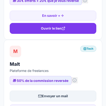
🎁
30 € offerts + 20 € que je vous reverse
En savoir +
Ouvrir le lien
Tech
M
Malt
Plateforme de freelances
🎁
50% de la commission reversée
Envoyer un mail