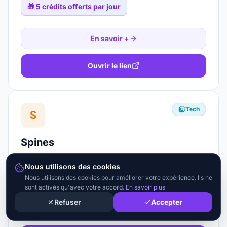
🎁
5 crédits offerts par jour
En savoir +
Ouvrir le lien
Tech
S
Spines
Auto-édition de livre assistée par IA
Nous utilisons des cookies
🎁
Publication en 30 jours via IA
Nous utilisons des cookies pour améliorer votre expérience. Ils ne
sont activés qu'avec votre accord.
En savoir plus
Refuser
Accepter
En savoir +