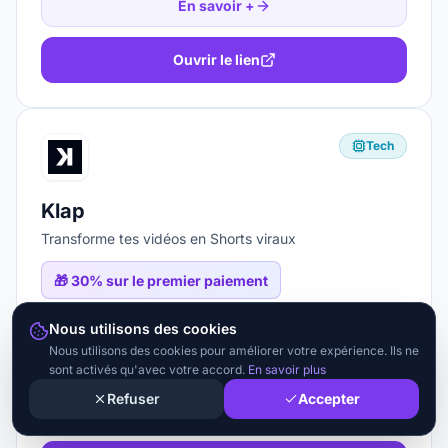
En savoir +
Ouvrir le lien
Tech
Klap
Transforme tes vidéos en Shorts viraux
🎁
30% sur le premier paiement
Nous utilisons des cookies
K1MFECCB
Nous utilisons des cookies pour améliorer votre expérience. Ils ne
sont activés qu'avec votre accord.
En savoir plus
Refuser
Accepter
En savoir +