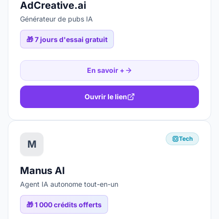
AdCreative.ai
Générateur de pubs IA
🎁
7 jours d'essai gratuit
En savoir +
Ouvrir le lien
Tech
M
Manus AI
Agent IA autonome tout-en-un
🎁
1 000 crédits offerts