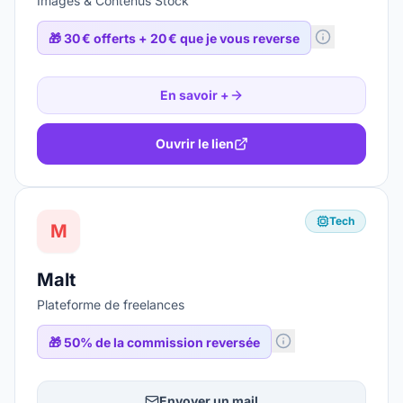
Images & Contenus Stock
🎁
30 € offerts + 20 € que je vous reverse
En savoir +
Ouvrir le lien
Tech
M
Malt
Plateforme de freelances
🎁
50% de la commission reversée
Envoyer un mail