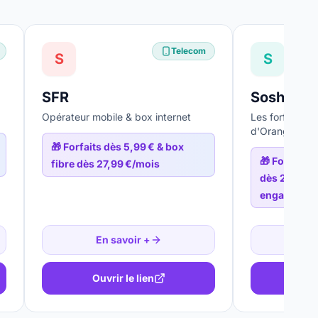
Telecom
S
S
SFR
Sosh
Opérateur mobile & box internet
Les forfaits 
d'Orange
🎁
Forfaits dès 5,99 € & box
🎁
Forfaits 
fibre dès 27,99 €/mois
dès 24,99 €
engagemen
En savoir +
En
Ouvrir le lien
Ouv