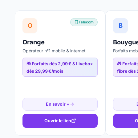
Telecom
O
B
Orange
Bouygue
Opérateur n°1 mobile & internet
Forfaits mob
🎁
Forfaits dès 2,99 € & Livebox
🎁
Forfait
dès 29,99 €/mois
fibre dès
En savoir +
Ouvrir le lien
O