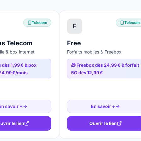
Telecom
Telecom
F
s Telecom
Free
ile & box internet
Forfaits mobiles & Freebox
s dès 1,99 € & box
🎁
Freebox dès 24,99 € & forfait
 24,99 €/mois
5G dès 12,99 €
En savoir +
En savoir +
uvrir le lien
Ouvrir le lien