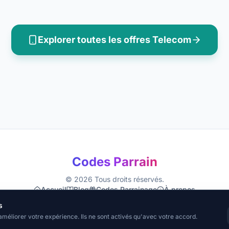
Explorer toutes les offres
Telecom
Codes Parrain
©
2026
Tous droits réservés.
Accueil
Blog
Codes Parrainage
À propos
Mentions Légales
Confidentialité
CGU
Cookies
s
améliorer votre expérience. Ils ne sont activés qu'avec votre accord.