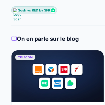
Sosh vs RED by SFR
On en parle sur le blog
TELECOM