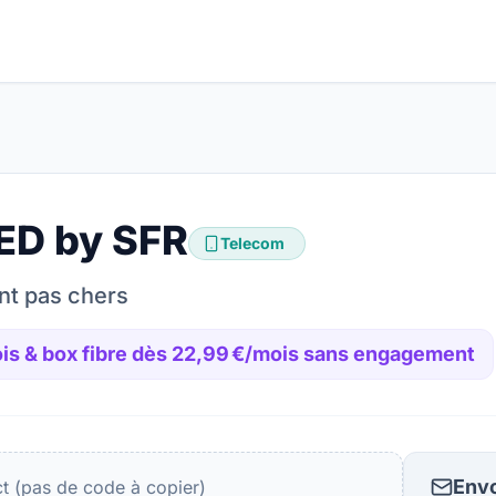
ED by SFR
Telecom
nt pas chers
ois & box fibre dès 22,99 €/mois sans engagement
Envo
ct (pas de code à copier)