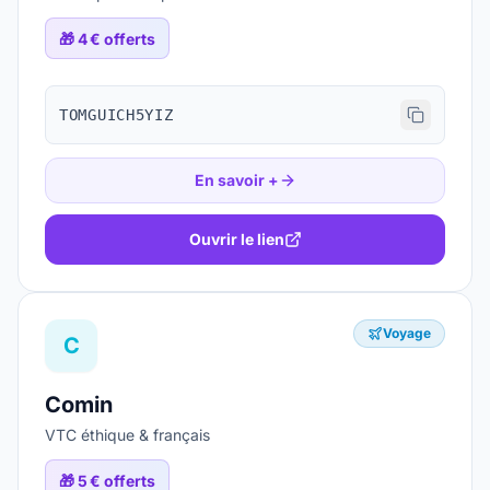
🎁
4 € offerts
TOMGUICH5YIZ
En savoir +
Ouvrir le lien
Voyage
C
Comin
VTC éthique & français
🎁
5 € offerts