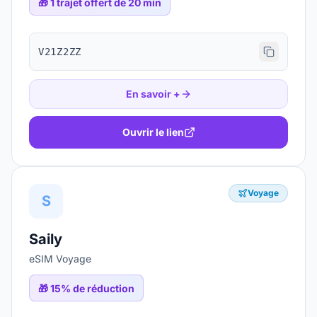
🎁
1 trajet offert de 20 min
V21Z2ZZ
En savoir +
Ouvrir le lien
Voyage
S
Saily
eSIM Voyage
🎁
15% de réduction