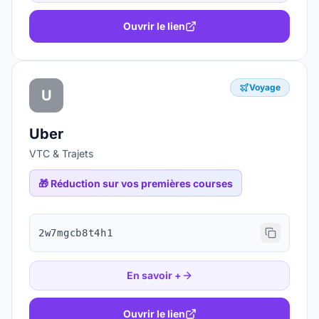
Ouvrir le lien
Voyage
U
Uber
VTC & Trajets
🎁
Réduction sur vos premières courses
2w7mgcb8t4h1
En savoir +
Ouvrir le lien