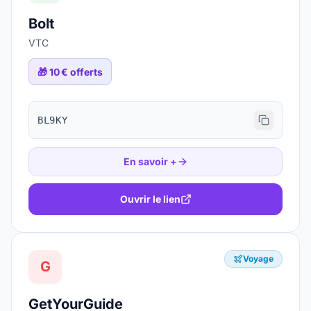
Bolt
VTC
🎁
10 € offerts
BL9KY
En savoir +
Ouvrir le lien
Voyage
G
GetYourGuide