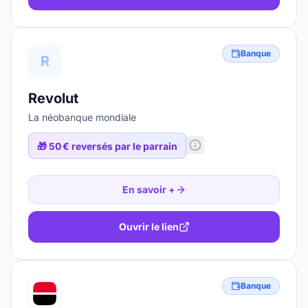
Banque
R
Revolut
La néobanque mondiale
🎁
50 € reversés par le parrain
En savoir +
Ouvrir le lien
Banque