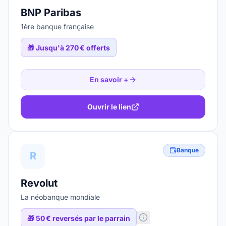
BNP Paribas
1ère banque française
🎁
Jusqu'à 270 € offerts
En savoir +
Ouvrir le lien
Banque
R
Revolut
La néobanque mondiale
🎁
50 € reversés par le parrain