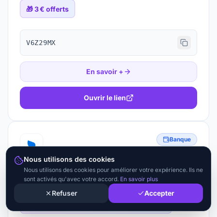
🎁
3 € offerts
V6Z29MX
En savoir +
Ouvrir le lien
Banque
Nous utilisons des cookies
Abby
Nous utilisons des cookies pour améliorer votre expérience. Ils ne
sont activés qu'avec votre accord.
En savoir plus
Gestion et facturation pour indépendants
Refuser
Accepter
🎁
Formule gratuite à vie + 14 jours d'essai