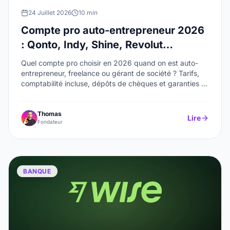
24 Juillet 2026
10 min
Compte pro auto-entrepreneur 2026
: Qonto, Indy, Shine, Revolut
Business et Finom comparés
Quel compte pro choisir en 2026 quand on est auto-
entrepreneur, freelance ou gérant de société ? Tarifs,
comptabilité incluse, dépôts de chèques et garanties :
le comparatif de Qonto, Indy, Shine, Revolut Business et
Finom.
Thomas
Lire
Fondateur
BANQUE