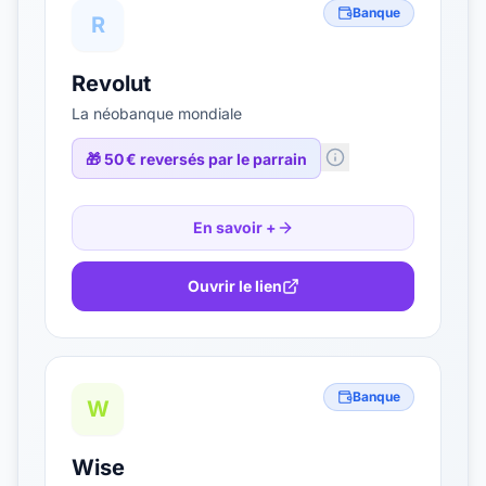
Banque
R
Revolut
La néobanque mondiale
🎁
50 € reversés par le parrain
En savoir +
Ouvrir le lien
Banque
W
Wise