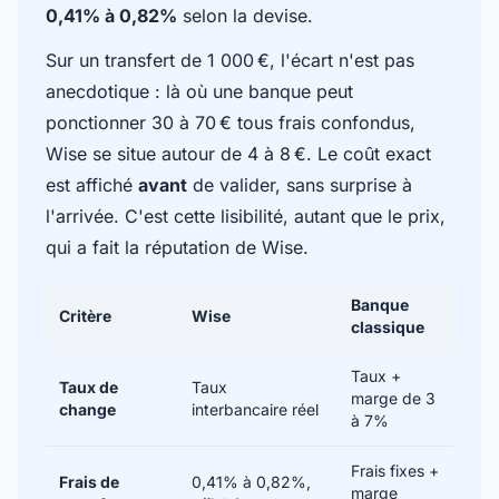
0,41% à 0,82%
selon la devise.
Sur un transfert de 1 000 €, l'écart n'est pas
anecdotique : là où une banque peut
ponctionner 30 à 70 € tous frais confondus,
Wise se situe autour de 4 à 8 €. Le coût exact
est affiché
avant
de valider, sans surprise à
l'arrivée. C'est cette lisibilité, autant que le prix,
qui a fait la réputation de Wise.
Banque
Critère
Wise
classique
Taux +
Taux de
Taux
marge de 3
change
interbancaire réel
à 7%
Frais fixes +
Frais de
0,41% à 0,82%,
marge