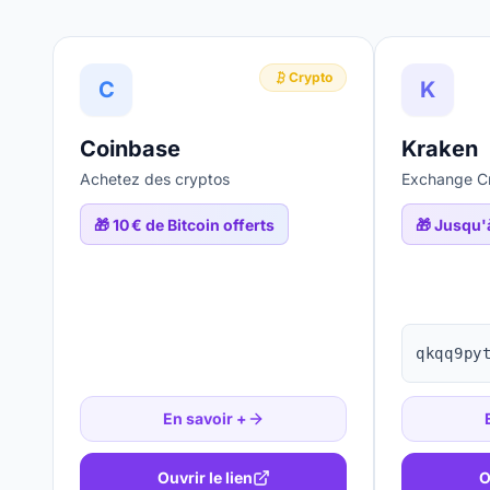
Crypto
C
K
Coinbase
Kraken
Achetez des cryptos
Exchange Cr
🎁
10 € de Bitcoin offerts
🎁
Jusqu'à
qkqq9py
En savoir +
Ouvrir le lien
O