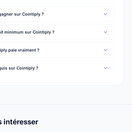
agner sur Cointiply ?
rait minimum sur Cointiply ?
iply paie vraiment ?
quis sur Cointiply ?
s intéresser