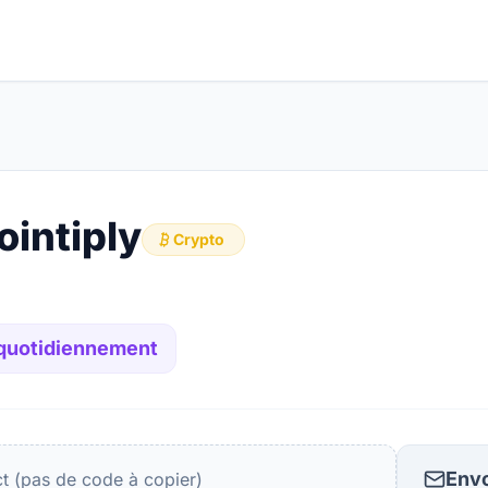
ointiply
Crypto
 quotidiennement
Envo
ct (pas de code à copier)