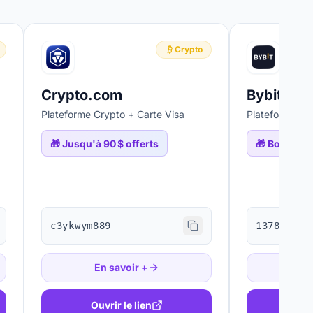
Crypto
Crypto.com
Bybit
Plateforme Crypto + Carte Visa
Plateforme Cr
🎁
Jusqu'à 90 $ offerts
🎁
Bonus ju
c3ykwym889
137897
En savoir +
En
Ouvrir le lien
Ouv