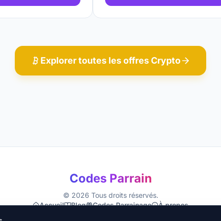
Explorer toutes les offres
Crypto
Codes Parrain
©
2026
Tous droits réservés.
Accueil
Blog
Codes Parrainage
À propos
Mentions Légales
Confidentialité
CGU
Cookies
s