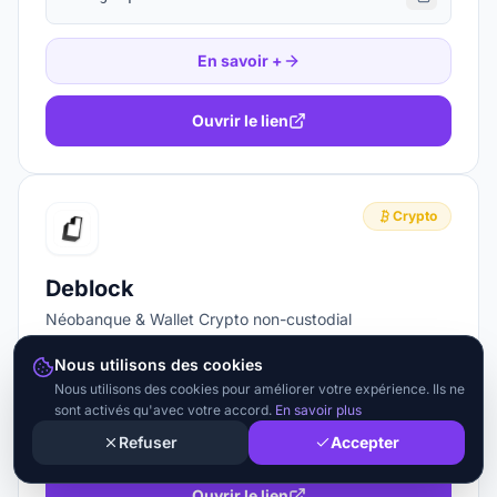
En savoir +
Ouvrir le lien
Crypto
Deblock
Néobanque & Wallet Crypto non-custodial
Nous utilisons des cookies
🎁
1 mois de Premium offert
Nous utilisons des cookies pour améliorer votre expérience. Ils ne
sont activés qu'avec votre accord.
En savoir plus
En savoir +
Refuser
Accepter
Ouvrir le lien