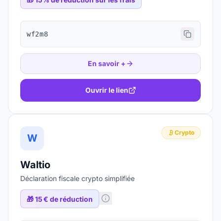
wf2m8
En savoir +
Ouvrir le lien
Crypto
W
Waltio
Déclaration fiscale crypto simplifiée
🎁
15 € de réduction