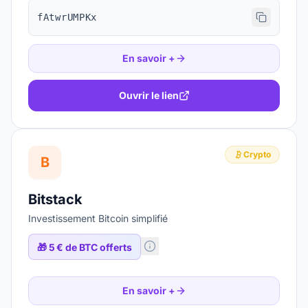
fAtwrUMPKx
En savoir +
Ouvrir le lien
Crypto
B
Bitstack
Investissement Bitcoin simplifié
🎁
5 € de BTC offerts
En savoir +