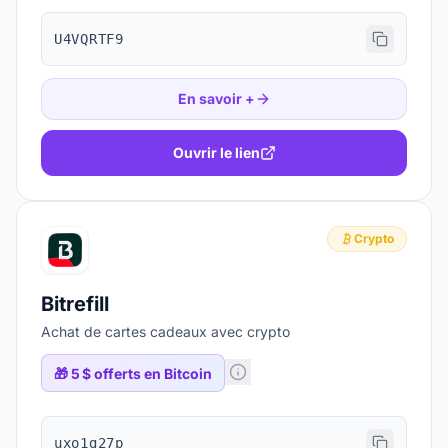
U4VQRTF9
En savoir +
Ouvrir le lien
Crypto
Bitrefill
Achat de cartes cadeaux avec crypto
🎁
5 $ offerts en Bitcoin
uxo1g27p