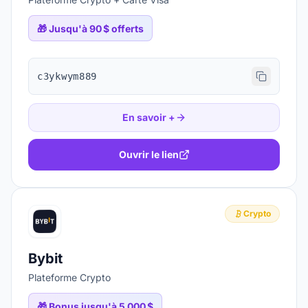
🎁
Jusqu'à 90 $ offerts
c3ykwym889
En savoir +
Ouvrir le lien
Crypto
Bybit
Plateforme Crypto
🎁
Bonus jusqu'à 5 000 $