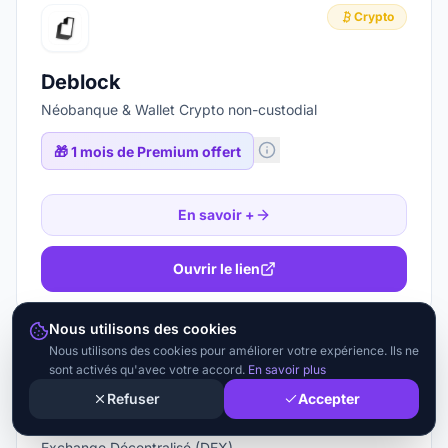
Crypto
Deblock
Néobanque & Wallet Crypto non-custodial
🎁
1 mois de Premium offert
En savoir +
Ouvrir le lien
Nous utilisons des cookies
Nous utilisons des cookies pour améliorer votre expérience. Ils ne
Crypto
d
sont activés qu'avec votre accord.
En savoir plus
Refuser
Accepter
dYdX
Exchange Décentralisé (DEX)