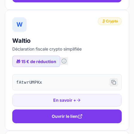
Crypto
W
Waltio
Déclaration fiscale crypto simplifiée
🎁
15 € de réduction
fAtwrUMPKx
En savoir +
Ouvrir le lien