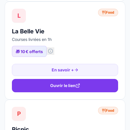
Food
L
La Belle Vie
Courses livrées en 1h
🎁
10 € offerts
En savoir +
Ouvrir le lien
Food
P
Picnic