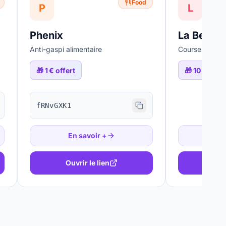
Food
P
L
Phenix
La Belle V
Anti-gaspi alimentaire
Courses livrée
🎁
1 € offert
🎁
10 € offer
fRNvGXK1
En savoir +
En
Ouvrir le lien
Ouv