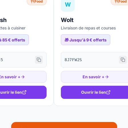
Food
Food
W
esh
Wolt
tes à cuisiner
Livraison de repas et courses
 85 € offerts
🎁
Jusqu'à 9 € offerts
85
8J7FW2S
En savoir +
En savoir +
uvrir le lien
Ouvrir le lien