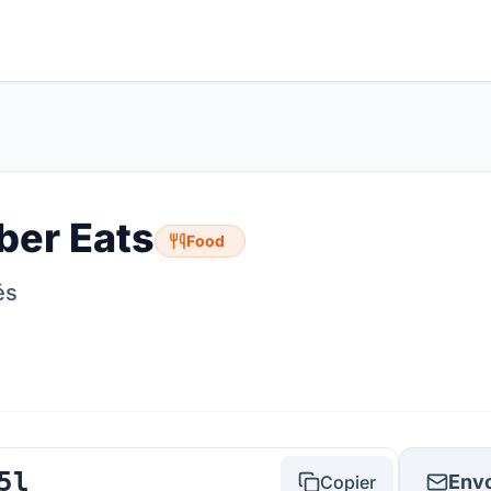
ber Eats
Food
és
5l
Envo
Copier