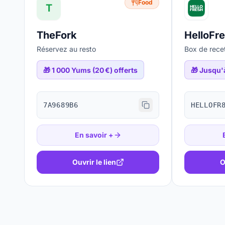
Food
T
TheFork
HelloFr
Réservez au resto
Box de recet
🎁
1 000 Yums (20 €) offerts
🎁
Jusqu'à
7A9689B6
HELLOFR
En savoir +
Ouvrir le lien
O