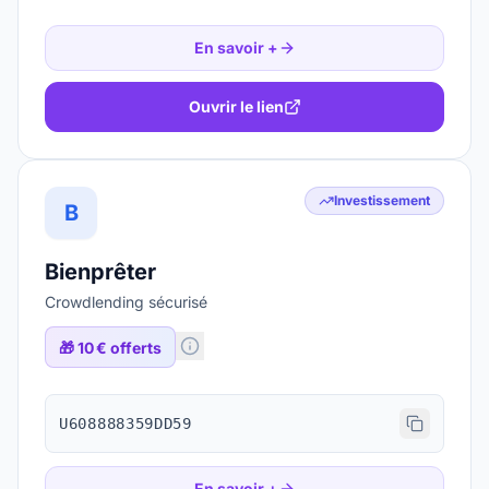
En savoir +
Ouvrir le lien
Investissement
B
Bienprêter
Crowdlending sécurisé
🎁
10 € offerts
U608888359DD59
En savoir +