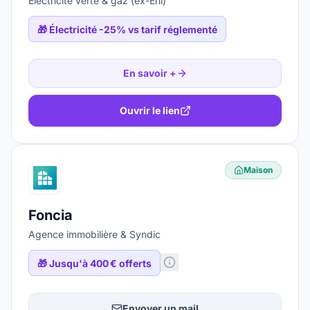
Électricité verte & gaz (ex-Eni)
🎁
Électricité -25% vs tarif réglementé
En savoir +
Ouvrir le lien
Maison
Foncia
Agence immobilière & Syndic
🎁
Jusqu'à 400 € offerts
Envoyer un mail