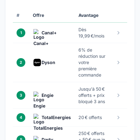
#
Offre
Avantage
Dès
Canal+
1
19,99 €/mois
6% de
réduction sur
Dyson
votre
2
première
commande
Jusqu'à 50 €
Engie
offerts + prix
3
bloqué 3 ans
TotalEnergies
20 € offerts
4
250 € offerts
Darty
+ 50 € que je
5