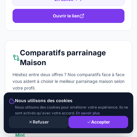
Ouvrir le lien
Comparatifs parrainage
Maison
Hésitez entre deux offres ? Nos comparatifs face à face
vous aident à choisir le meilleur parrainage
maison
selon
votre profil.
Nous utilisons des cookies
TotalEnergies vs Engie
Nous utilisons des cookies pour améliorer votre expérience. Ils ne
Octopus Energy vs TotalEnergies
sont activés qu'avec votre accord.
En savoir plus
Refuser
Accepter
Mint Énergie vs Alterna énergie