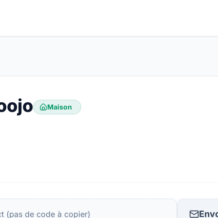
oojo
Maison
Envo
ct (pas de code à copier)