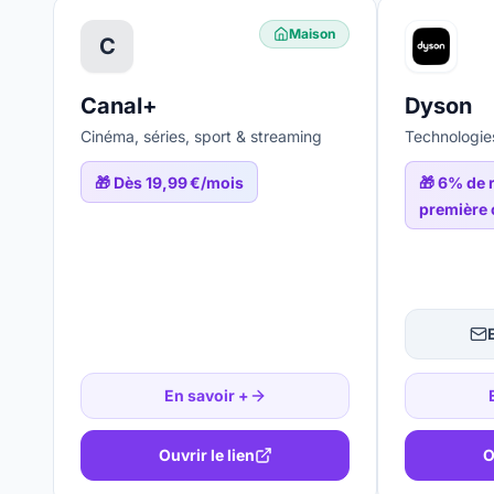
Maison
C
Canal+
Dyson
Cinéma, séries, sport & streaming
Technologie
🎁
Dès 19,99 €/mois
🎁
6% de r
première
En savoir +
Ouvrir le lien
O