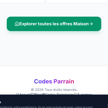
Explorer toutes les offres
Maison
Codes Parrain
©
2026
Tous droits réservés.
Accueil
Blog
Codes Parrainage
À propos
Mentions Légales
Confidentialité
CGU
Cookies
s
améliorer votre expérience. Ils ne sont activés qu'avec votre accord.