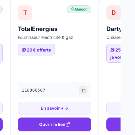
Maison
T
D
TotalEnergies
Darty
Fournisseur électricité & gaz
Cuisine sur-m
🎁
20 € offerts
🎁
250 € off
je vous rev
116888587
En savoir +
En
Ouvrir le lien
Ouv