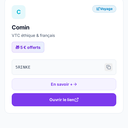
Voyage
C
Comin
VTC éthique & français
🎁
5 € offerts
5RINKE
En savoir +
Ouvrir le lien