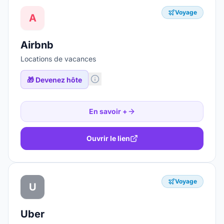
Voyage
A
Airbnb
Locations de vacances
🎁
Devenez hôte
En savoir +
Ouvrir le lien
Voyage
U
Uber