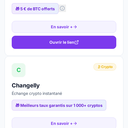
🎁
5 € de BTC offerts
En savoir +
Ouvrir le lien
Crypto
C
Changelly
Échange crypto instantané
🎁
Meilleurs taux garantis sur 1 000+ cryptos
En savoir +