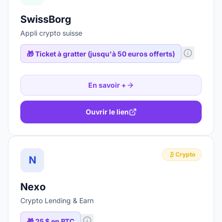
SwissBorg
Appli crypto suisse
🎁
Ticket à gratter (jusqu'à 50 euros offerts)
En savoir +
Ouvrir le lien
Crypto
N
Nexo
Crypto Lending & Earn
🎁
25 $ en BTC