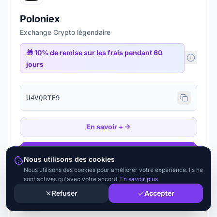
Poloniex
Exchange Crypto légendaire
🎁
10% de remise sur les frais pendant 60
jours
U4VQRTF9
En savoir +
Ouvrir le lien
Nous utilisons des cookies
Nous utilisons des cookies pour améliorer votre expérience. Ils ne
sont activés qu'avec votre accord.
En savoir plus
Refuser
Accepter
Crypto