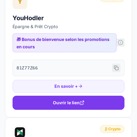
Y
YouHodler
Épargne & Prêt Crypto
🎁
Bonus de bienvenue selon les promotions
en cours
81Z77Z66
En savoir +
Ouvrir le lien
Crypto