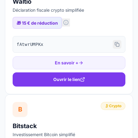
Waltio
Déclaration fiscale crypto simplifiée
🎁
15 € de réduction
fAtwrUMPKx
En savoir +
Ouvrir le lien
Crypto
B
Bitstack
Investissement Bitcoin simplifié