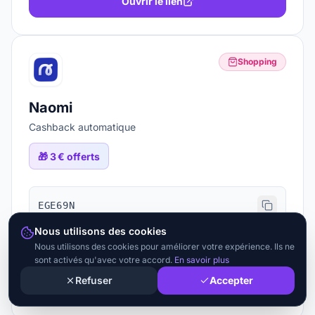
Ouvrir le lien
Shopping
Naomi
Cashback automatique
🎁
3 € offerts
EGE69N
Nous utilisons des cookies
Nous utilisons des cookies pour améliorer votre expérience. Ils ne
En savoir +
sont activés qu'avec votre accord.
En savoir plus
Refuser
Accepter
Ouvrir le lien