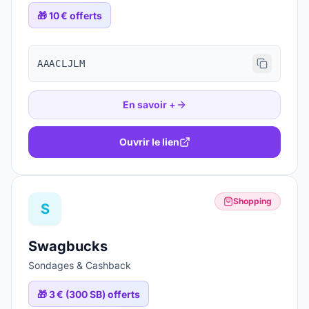
🎁
10 € offerts
AAACLJLM
En savoir +
Ouvrir le lien
Shopping
S
Swagbucks
Sondages & Cashback
🎁
3 € (300 SB) offerts