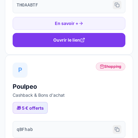
THOAABTF
En savoir +
Ouvrir le lien
Shopping
P
Poulpeo
Cashback & Bons d'achat
🎁
5 € offerts
qBFhab