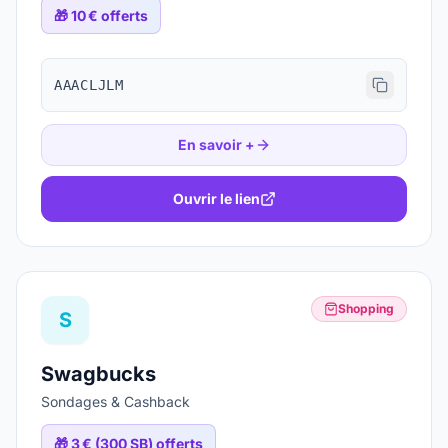
🎁
10 € offerts
AAACLJLM
En savoir +
Ouvrir le lien
Shopping
S
Swagbucks
Sondages & Cashback
🎁
3 € (300 SB) offerts