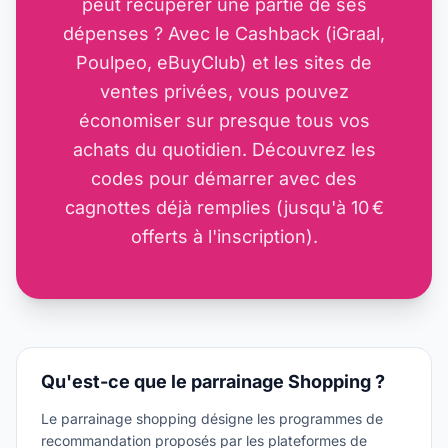
peut récupérer une partie de ses
dépenses ? Avec le Cashback (iGraal,
Poulpeo, eBuyClub) et les sites de
ventes privées, vous pouvez
économiser sur presque tous vos
achats du quotidien. Découvrez les
codes pour démarrer avec des
cagnottes déjà remplies (jusqu'à 10 €
offerts à l'inscription).
Qu'est-ce que le parrainage
Shopping
?
Le parrainage shopping désigne les programmes de
recommandation proposés par les plateformes de