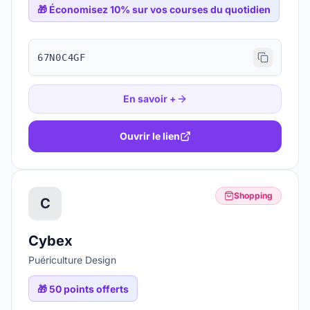
🎁
Économisez 10% sur vos courses du quotidien
67N0C4GF
En savoir +
Ouvrir le lien
Shopping
C
Cybex
Puériculture Design
🎁
50 points offerts