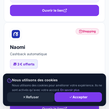
Ouvrir le lien
Shopping
Naomi
Cashback automatique
🎁
3 € offerts
Nous utilisons des cookies
EGE69N
Nous utilisons des cookies pour améliorer votre expérience. Ils ne
sont activés qu'avec votre accord.
En savoir plus
En savoir +
Refuser
Accepter
Ouvrir le lien