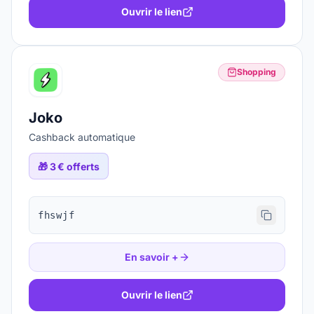
Ouvrir le lien
Shopping
Joko
Cashback automatique
🎁
3 € offerts
fhswjf
En savoir +
Ouvrir le lien