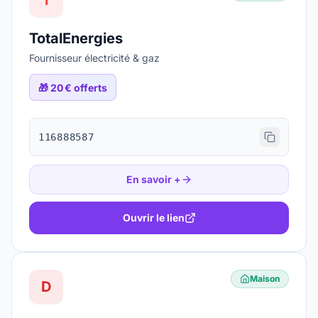
T
TotalEnergies
Fournisseur électricité & gaz
🎁
20 € offerts
116888587
En savoir +
Ouvrir le lien
Maison
D