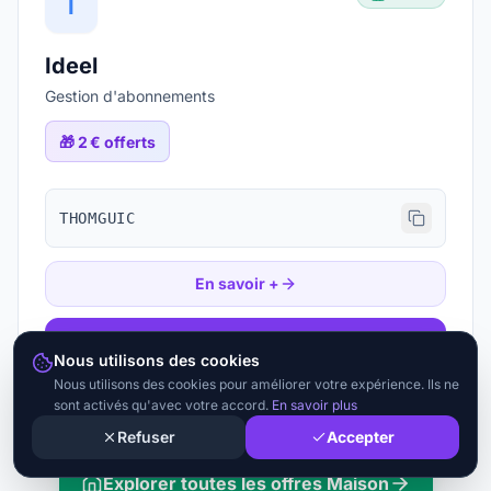
I
Ideel
Gestion d'abonnements
🎁
2 € offerts
THOMGUIC
En savoir +
Ouvrir le lien
Nous utilisons des cookies
Nous utilisons des cookies pour améliorer votre expérience. Ils ne
sont activés qu'avec votre accord.
En savoir plus
Refuser
Accepter
Explorer toutes les offres
Maison