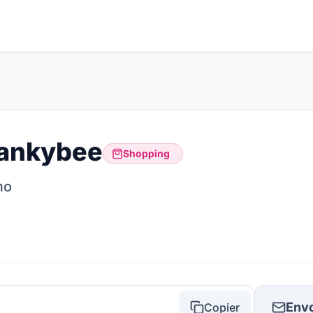
ankybee
Shopping
mo
Envo
Copier