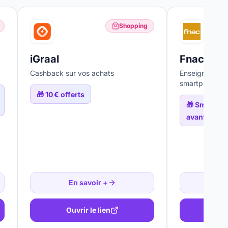
Shopping
iGraal
Fnac
Cashback sur vos achats
Enseigne cultu
smartphones
🎁
10 € offerts
🎁
Smartpho
avantages 
En savoir +
En
Ouvrir le lien
Ouv