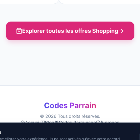
Explorer toutes les offres
Shopping
Codes Parrain
©
2026
Tous droits réservés.
Accueil
Blog
Codes Parrainage
À propos
Mentions Légales
Confidentialité
CGU
Cookies
s
améliorer votre expérience. Ils ne sont activés qu'avec votre accord.