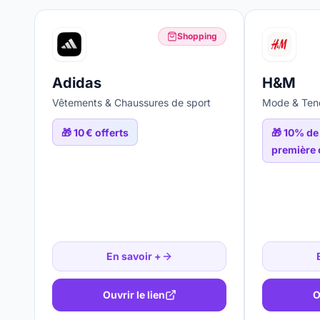
Shopping
Adidas
H&M
Vêtements & Chaussures de sport
Mode & Ten
🎁
10 € offerts
🎁
10% de 
première
En savoir +
Ouvrir le lien
O