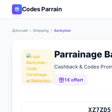
Codes Parrain
Accueil
Shopping
Bankybee
Parrainage
B
Cashback & Codes Pro
1 € offert
XZ7ZD5