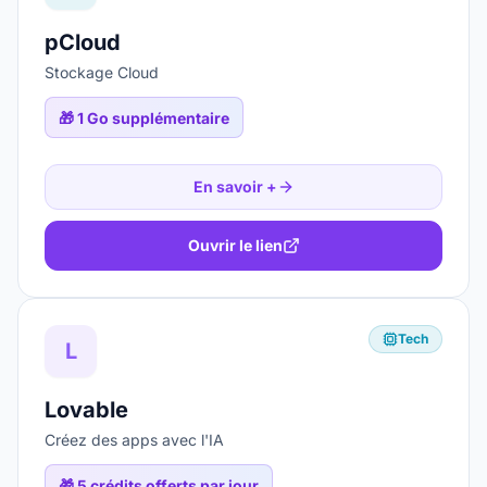
pCloud
Stockage Cloud
🎁
1 Go supplémentaire
En savoir +
Ouvrir le lien
Tech
L
Lovable
Créez des apps avec l'IA
🎁
5 crédits offerts par jour