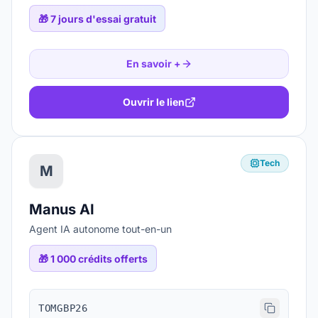
🎁
7 jours d'essai gratuit
En savoir +
Ouvrir le lien
Tech
M
Manus AI
Agent IA autonome tout-en-un
🎁
1 000 crédits offerts
TOMGBP26